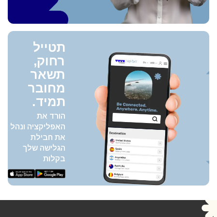
תטייל
רחוק,
תשאר
מחובר
תמיד.
הורד את
האפליקציה ונהל
את חבילת
הגלישה שלך
בקלות