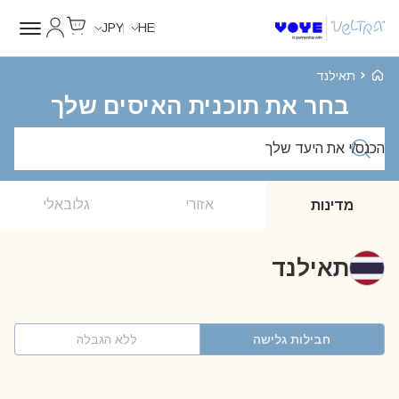
Cart
החשבון של
JPY
HE
Voye Homepage
תאילנד
בחר את תוכנית האיסים שלך
חפש חבילות
אזורי
גלובאלי
מדינות
תאילנד
חבילות גלישה
ללא הגבלה