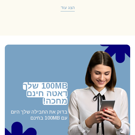
הצג עוד
100MB שלך
דאטה חינם
מחכה!
בדוק את החבילה שלך היום
עם 100MB בחינם