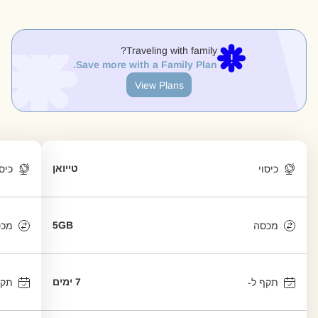
Traveling with family?
Save more with a Family Plan.
View Plans
טייואן
כיסוי
כיסו
5GB
מכסה
מכס
7 ימים
תקף ל-
תקף