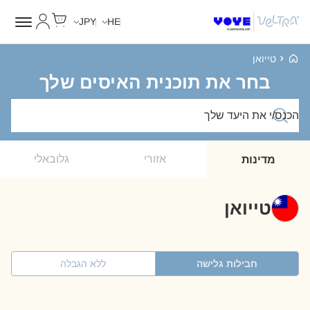
Cart
החשבון של
JPY
HE
Voye Homepage
טייואן
בחר את תוכנית האיסים שלך
חפש חבילות
אזורי
גלובאלי
מדינות
טייואן
חבילות גלישה
ללא הגבלה