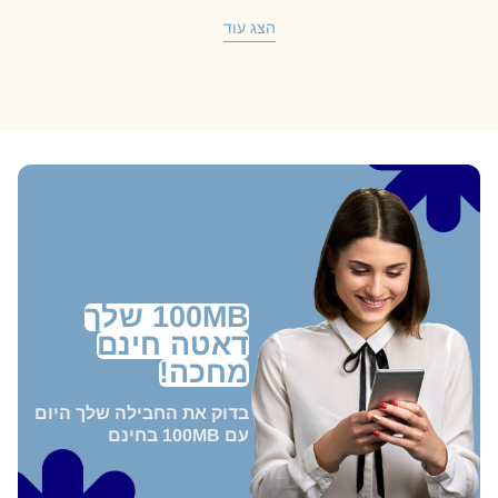
הצג עוד
100MB שלך
דאטה חינם
מחכה!
בדוק את החבילה שלך היום
עם 100MB בחינם