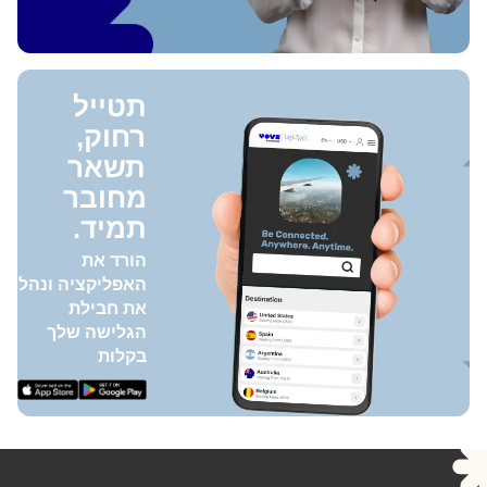
תטייל
רחוק,
תשאר
מחובר
תמיד.
הורד את
האפליקציה ונהל
את חבילת
הגלישה שלך
בקלות